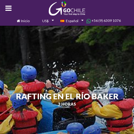
+56 (9) 6309 1076
Inicio
US$
Español
0
Contáctanos
RAFTING EN EL RÍO BAKER
3 HORAS