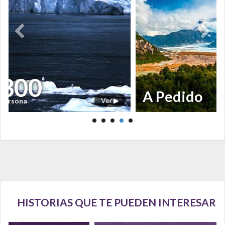
sde
300
$
A Pedido
Ver ▶
 persona
HISTORIAS QUE TE PUEDEN INTERESAR