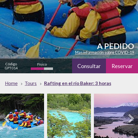
A PEDIDO
Mas información sobre COVID-19
Código
Físico
Consultar
Reservar
GPT014
Cultural
Home
Tours
Rafting en el río Baker: 3 horas
bajo
Naturaleza
alto