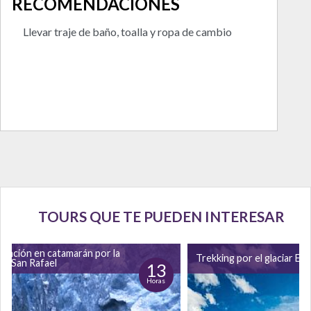
RECOMENDACIONES
Llevar traje de baño, toalla y ropa de cambio
TOURS QUE TE PUEDEN INTERESAR
gación en catamarán por la
Trekking por el glaciar Ex
na San Rafael
13
Horas