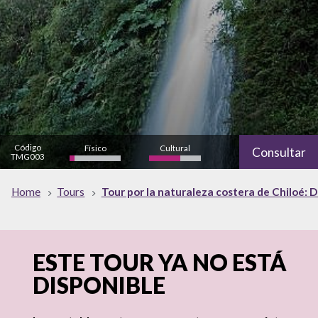
Código
Físico
Cultural
Consultar
TMG003
bajo
Naturaleza
Home
Tours
Tour por la naturaleza costera de Chiloé: 
ESTE TOUR YA NO ESTÁ
DISPONIBLE