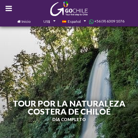
+56 (9) 6309 1076
Inicio
US$
Español
0
Contáctanos
TOUR POR LA NATURALEZA
COSTERA DE CHILOÉ
DÍA COMPLETO