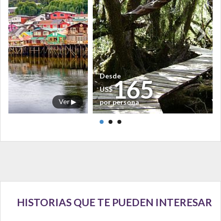
Desde
165
US$
Ver ▶
Ve
por persona
HISTORIAS QUE TE PUEDEN INTERESAR