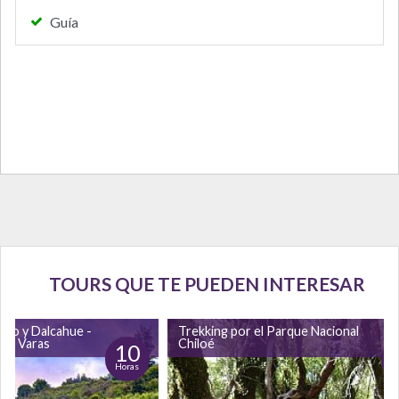
Guía
TOURS QUE TE PUEDEN INTERESAR
tro y Dalcahue -
Trekking por el Parque Nacional
rto Varas
Chiloé
10
Horas
H