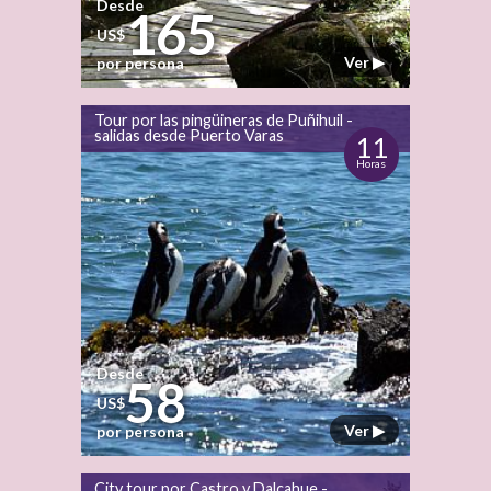
Desde
165
US$
Ver ▶
por persona
Tour por las pingüineras de Puñihuil -
salidas desde Puerto Varas
11
Horas
Desde
58
US$
Ver ▶
por persona
City tour por Castro y Dalcahue -