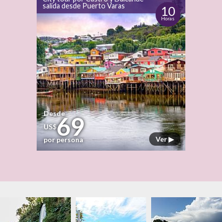
salida desde Puerto Varas
10
Horas
Desde
69
US$
Ver ▶
por persona