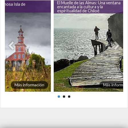
El Muelle de las Almas: Una ventana
famosa Isla de
encantada a la cultura y la
espiritualidad de Chiloé
Más información
Más informac