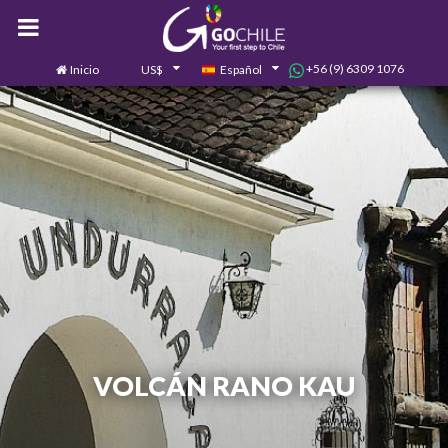
+56 (9) 6309 1076
Inicio
US$
Español
0
Contáctanos
VOLCÁN RANO KAU