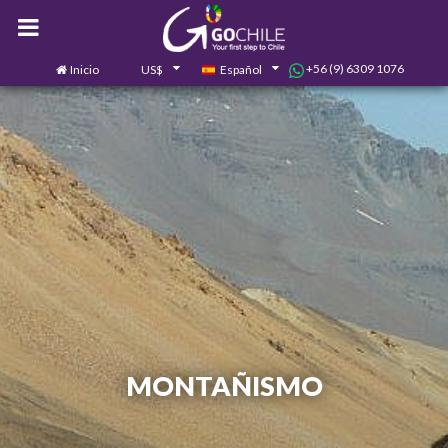
+56 (9) 6309 1076
Inicio
US$
Español
0
Contáctanos
MONTAÑISMO