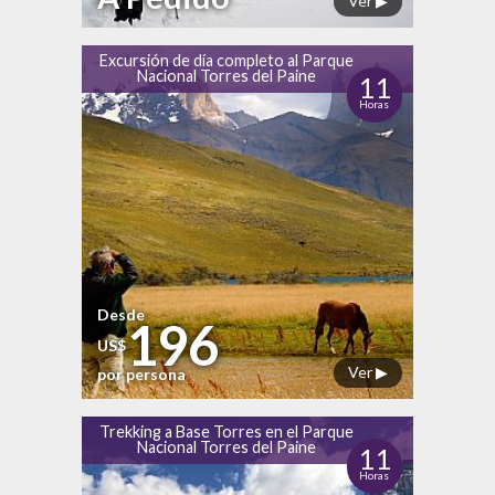
Ver ▶
Excursión de día completo al Parque
Nacional Torres del Paine
11
Horas
Desde
196
US$
Ver ▶
por persona
Trekking a Base Torres en el Parque
Nacional Torres del Paine
11
Horas