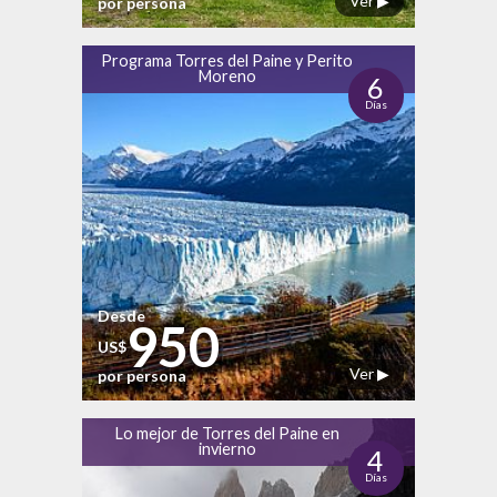
Ver ▶
por persona
Programa Torres del Paine y Perito
Moreno
6
Días
Desde
950
US$
Ver ▶
por persona
Lo mejor de Torres del Paine en
invierno
4
Días