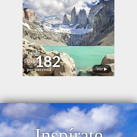
Desde
182
US$
Ver ▶
por persona
Inspírate