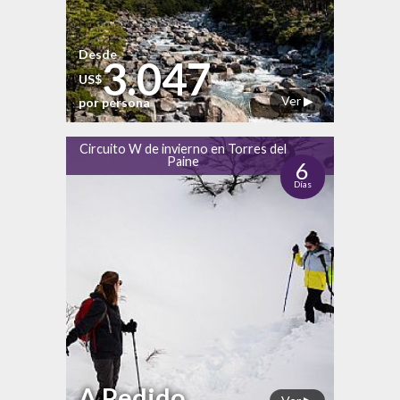
Desde
3.047
US$
Ver ▶
por persona
Circuito W de invierno en Torres del
Paine
6
Días
A Pedido