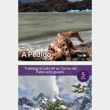
A Pedido
Ver ▶
Trekking circuito W en Torres del
Paine auto guiado
5
Días