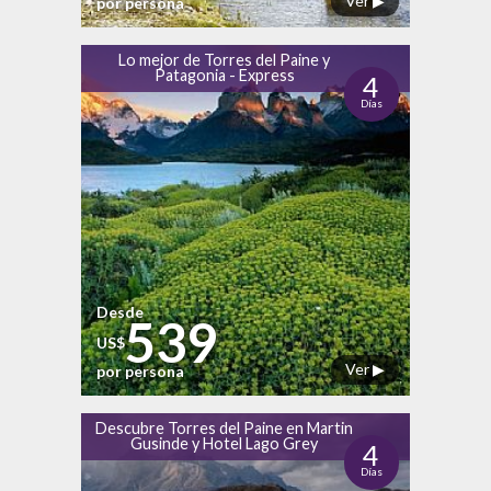
Ver ▶
por persona
Lo mejor de Torres del Paine y
Patagonia - Express
4
Días
Desde
539
US$
Ver ▶
por persona
Descubre Torres del Paine en Martin
Gusinde y Hotel Lago Grey
4
Días