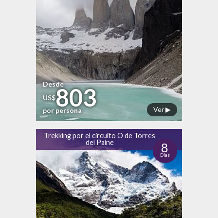
Desde
803
US$
Ver ▶
por persona
Trekking por el circuito O de Torres
del Paine
8
Días