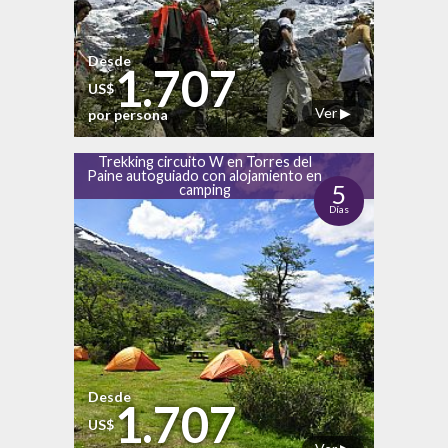
Desde
1.707
US$
Ver ▶
por persona
Trekking circuito W en Torres del
Paine autoguiado con alojamiento en
5
camping
Días
Desde
1.707
US$