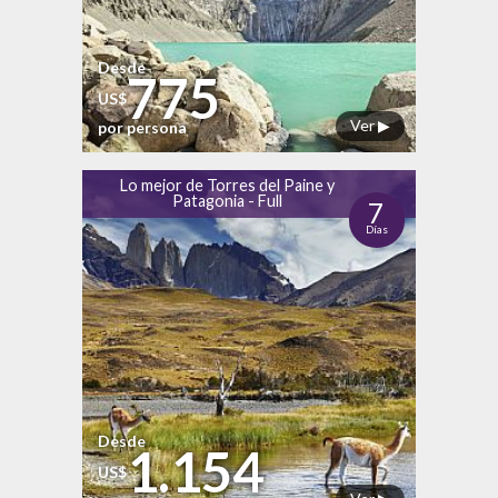
Desde
775
US$
Ver ▶
por persona
Lo mejor de Torres del Paine y
Patagonia - Full
7
Días
Desde
1.154
US$