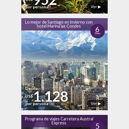
Ver ▶
por persona
Lo mejor de Santiago en invierno con
hotel Marina las Condes
6
Días
Desde
1.128
US$
Ver ▶
por persona
Programa de viajes Carretera Austral
Express
5