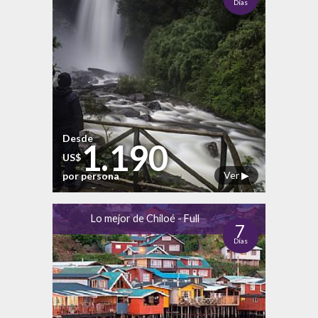
Días
Desde
1.190
US$
Ver ▶
por persona
Lo mejor de Chiloé - Full
7
Días