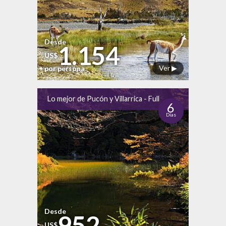
Desde
1.154
US$
Ver ▶
por persona
Lo mejor de Pucón y Villarrica - Full
6
Días
Desde
952
US$