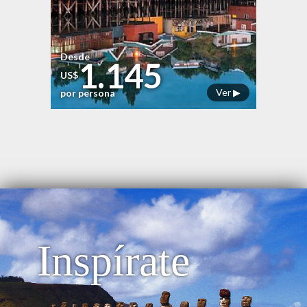
Desde
1.145
US$
Ver ▶
por persona
Inspírate