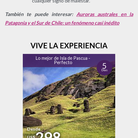
cualquier signo de malestar.
También te puede interesar:
Auroras australes en la
Patagonia y el Sur de Chile: un fenómeno casi inédito
VIVE LA EXPERIENCIA
Lo mejor de Isla de Pascua -
Perfecto
5
Días
Desde
298
US$