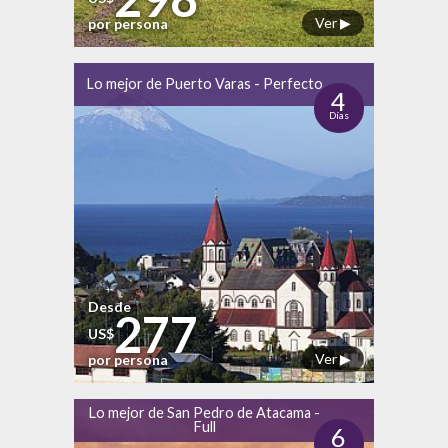
Ver ▶
por persona
Lo mejor de Puerto Varas - Perfecto
4
Días
Desde
277
US$
Ver ▶
por persona
Lo mejor de San Pedro de Atacama -
Full
6