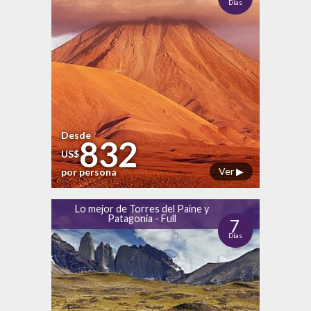
Días
Desde
832
US$
Ver ▶
por persona
Lo mejor de Torres del Paine y
Patagonia - Full
7
Días