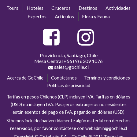
Tours
Hoteles
Cruceros
Destinos
Actividades
Expertos
Artículos
Flora y Fauna
Providencia, Santiago, Chile
Mesa Central
+56 (9) 6309 1076
sales@gochile.cl
Acerca de GoChile
Contáctanos
Términos y condiciones
Políticas de privacidad
Tarifas en pesos Chilenos (CLP) incluyen IVA. Tarifas en dólares
(USD) no incluyen IVA. Pasajeros extranjeros no residentes
están exentos del pago de IVA, pagando en dólares (USD)
Si hemos incluído inadvertidamente algún material con derechos
reservados, por favór contáctese con webadmin@gochile.cl
Copyright © GotoLatin S.A. - GoChile ® 2011 Todos los