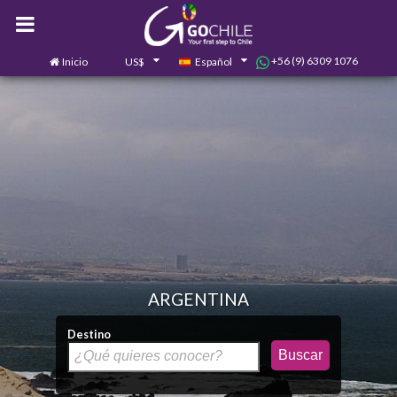
+56 (9) 6309 1076
Inicio
US$
Español
0
Contáctanos
ARGENTINA
Destino