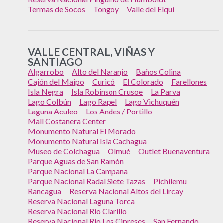
Termas de Socos
Tongoy
Valle del Elqui
VALLE CENTRAL, VIÑAS Y
SANTIAGO
Algarrobo
Alto del Naranjo
Baños Colina
Cajón del Maipo
Curicó
El Colorado
Farellones
Isla Negra
Isla Robinson Crusoe
La Parva
Lago Colbún
Lago Rapel
Lago Vichuquén
Laguna Aculeo
Los Andes / Portillo
Mall Costanera Center
Monumento Natural El Morado
Monumento Natural Isla Cachagua
Museo de Colchagua
Olmué
Outlet Buenaventura
Parque Aguas de San Ramón
Parque Nacional La Campana
Parque Nacional Radal Siete Tazas
Pichilemu
Rancagua
Reserva Nacional Altos del Lircay
Reserva Nacional Laguna Torca
Reserva Nacional Río Clarillo
Reserva Nacional Río Los Cipreses
San Fernando