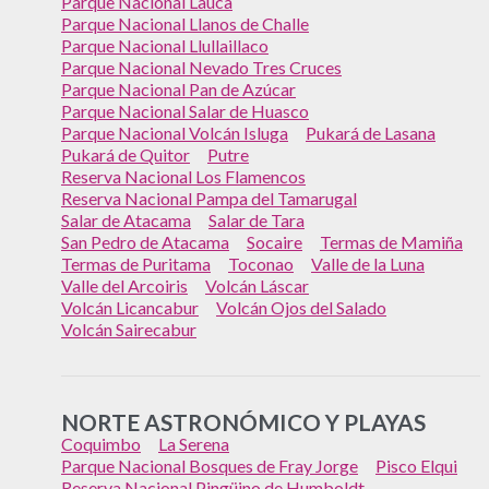
Parque Nacional Lauca
Parque Nacional Llanos de Challe
Parque Nacional Llullaillaco
Parque Nacional Nevado Tres Cruces
Parque Nacional Pan de Azúcar
Parque Nacional Salar de Huasco
Parque Nacional Volcán Isluga
Pukará de Lasana
Pukará de Quitor
Putre
Reserva Nacional Los Flamencos
Reserva Nacional Pampa del Tamarugal
Salar de Atacama
Salar de Tara
San Pedro de Atacama
Socaire
Termas de Mamiña
Termas de Puritama
Toconao
Valle de la Luna
Valle del Arcoiris
Volcán Láscar
Volcán Licancabur
Volcán Ojos del Salado
Volcán Sairecabur
NORTE ASTRONÓMICO Y PLAYAS
Coquimbo
La Serena
Parque Nacional Bosques de Fray Jorge
Pisco Elqui
Reserva Nacional Pingüino de Humboldt