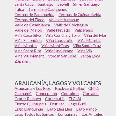
Santa Cruz
Santiago
Sewell
Ski en Santiago
Talca
Termas de Cauquenes
Termas de Panimávida
Termas de Quinamávida
Termas del Flaco
Valle de Almahue
Valle de Casablanca
Valle de Colchagua
Valle del Maipo
Valle Nevado
Valparaíso
Viña Casa Silva
Viña Concha y Toro
Viña del Mar
Viña Escondida
Viña Lapostolle
Viña Matetic
Viña Montes
Viña MontGras
Viña Santa Cruz
Viña Santa Rita
Viña Undurraga
Viña Vik
Viña Viu Manent
Volcán San José
Yerba Loca
Zapallar
ARAUCANÍA, LAGOS Y VOLCANES
Araucanía y Los Ríos
Backyard Pullao
Chillán
Cochamó
Concepción
Contulmo
Corralco
Crater Raihuen
Curacautín
El Cañi
Fiordo Quintupeu
Frutillar
Lago Budi
Lago Llanquihue
Lago Lleu Lleu
Lago Ranco
Lago Todos los Santos
Lonquimay
Los Ángeles