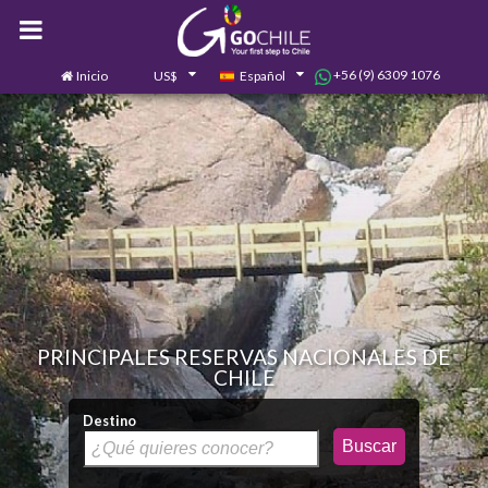
+56 (9) 6309 1076
Inicio
US$
Español
0
Contáctanos
PRINCIPALES RESERVAS NACIONALES DE
CHILE
Destino