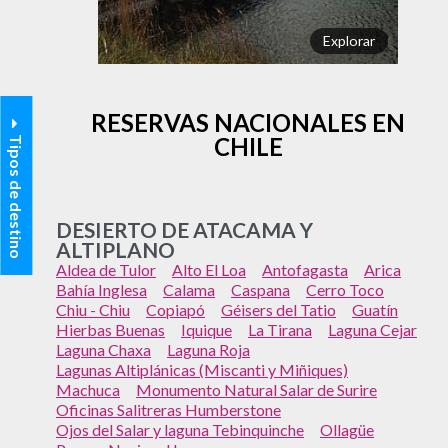
Explorar
RESERVAS NACIONALES EN
CHILE
Tipos de destino
DESIERTO DE ATACAMA Y
ALTIPLANO
Aldea de Tulor
Alto El Loa
Antofagasta
Arica
Bahía Inglesa
Calama
Caspana
Cerro Toco
Chiu - Chiu
Copiapó
Géisers del Tatio
Guatín
Hierbas Buenas
Iquique
La Tirana
Laguna Cejar
Laguna Chaxa
Laguna Roja
Lagunas Altiplánicas (Miscanti y Miñiques)
Machuca
Monumento Natural Salar de Surire
Oficinas Salitreras Humberstone
Ojos del Salar y laguna Tebinquinche
Ollagüe