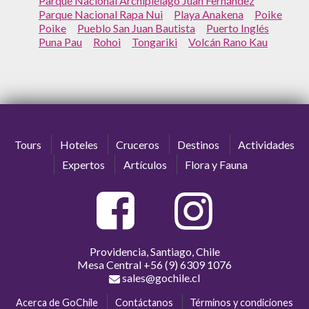
Parque Nacional Archipiélago Juan Fernández
Parque Nacional Rapa Nui
Playa Anakena
Poike
Poike
Pueblo San Juan Bautista
Puerto Inglés
Puna Pau
Rohoi
Tongariki
Volcán Rano Kau
Tours
Hoteles
Cruceros
Destinos
Actividades
Expertos
Artículos
Flora y Fauna
Providencia, Santiago, Chile
Mesa Central
+56 (9) 6309 1076
sales@gochile.cl
Acerca de GoChile
Contáctanos
Términos y condiciones