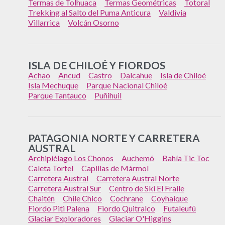
Termas de Tolhuaca
Termas Geométricas
Totoral
Trekking al Salto del Puma Anticura
Valdivia
Villarrica
Volcán Osorno
ISLA DE CHILOÉ Y FIORDOS
Achao
Ancud
Castro
Dalcahue
Isla de Chiloé
Isla Mechuque
Parque Nacional Chiloé
Parque Tantauco
Puñihuil
PATAGONIA NORTE Y CARRETERA
AUSTRAL
Archipiélago Los Chonos
Auchemó
Bahía Tic Toc
Caleta Tortel
Capillas de Mármol
Carretera Austral
Carretera Austral Norte
Carretera Austral Sur
Centro de Ski El Fraile
Chaitén
Chile Chico
Cochrane
Coyhaique
Fiordo Piti Palena
Fiordo Quitralco
Futaleufú
Glaciar Exploradores
Glaciar O'Higgins