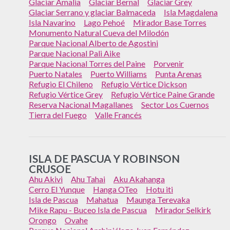
Glaciar Amalia
Glaciar Bernal
Glaciar Grey
Glaciar Serrano y glaciar Balmaceda
Isla Magdalena
Isla Navarino
Lago Pehoé
Mirador Base Torres
Monumento Natural Cueva del Milodón
Parque Nacional Alberto de Agostini
Parque Nacional Pali Aike
Parque Nacional Torres del Paine
Porvenir
Puerto Natales
Puerto Williams
Punta Arenas
Refugio El Chileno
Refugio Vértice Dickson
Refugio Vértice Grey
Refugio Vértice Paine Grande
Reserva Nacional Magallanes
Sector Los Cuernos
Tierra del Fuego
Valle Francés
ISLA DE PASCUA Y ROBINSON
CRUSOE
Ahu Akivi
Ahu Tahai
Aku Akahanga
Cerro El Yunque
Hanga OTeo
Hotu iti
Isla de Pascua
Mahatua
Maunga Terevaka
Mike Rapu - Buceo Isla de Pascua
Mirador Selkirk
Orongo
Ovahe