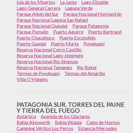
Isla de los Muertos
La Junta
Lago Elizalde
Lago General Carrera
Laguna Verde
Parque Aikén del Sur
Parque Nacional Hornopirén
Parque Nacional Laguna San Rafael
Parque Nacional Queulat
Parque Patagonia
Parque Pumalin
Puerto Aguirre
Puerto Bertrand
Puerto Chacabuco
Puerto Escondido
Puerto Guadal
Puerto Murta
Puyuhuapi
Reserva Nacional Cerro Castillo
Reserva Nacional Lago Jeinimeni
Reserva Nacional Rio Simpson
Reserva Nacional Tamango
Río Baker
Termas de Puyuhuapi
Termas del Amarillo
Villa O'Higgins
PATAGONIA SUR, TORRES DEL PAINE
Y TIERRA DEL FUEGO
Antártica
Avenida de los Glaciares
Bahía Ainsworth
Bahía Wulaia
Cabo de Hornos
Camping Vértice Los Perros
Estancia Mercedes