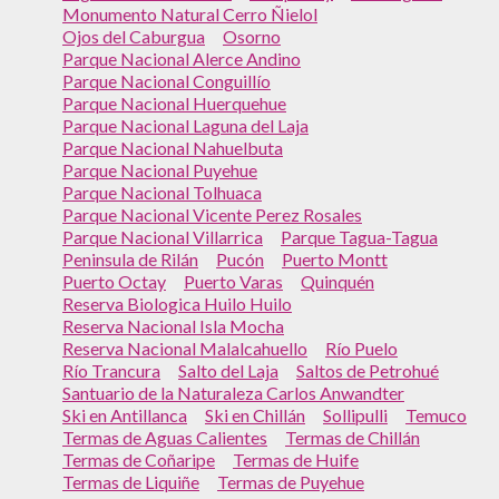
Monumento Natural Cerro Ñielol
Ojos del Caburgua
Osorno
Parque Nacional Alerce Andino
Parque Nacional Conguillío
Parque Nacional Huerquehue
Parque Nacional Laguna del Laja
Parque Nacional Nahuelbuta
Parque Nacional Puyehue
Parque Nacional Tolhuaca
Parque Nacional Vicente Perez Rosales
Parque Nacional Villarrica
Parque Tagua-Tagua
Peninsula de Rilán
Pucón
Puerto Montt
Puerto Octay
Puerto Varas
Quinquén
Reserva Biologica Huilo Huilo
Reserva Nacional Isla Mocha
Reserva Nacional Malalcahuello
Río Puelo
Río Trancura
Salto del Laja
Saltos de Petrohué
Santuario de la Naturaleza Carlos Anwandter
Ski en Antillanca
Ski en Chillán
Sollipulli
Temuco
Termas de Aguas Calientes
Termas de Chillán
Termas de Coñaripe
Termas de Huife
Termas de Liquiñe
Termas de Puyehue