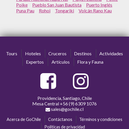
Poike
Pueblo San Juan Bautista
Puerto Inglés
Puna Pau
Rohoi
Tongariki
Volcán Rano Kau
Tours
Hoteles
Cruceros
Destinos
Actividades
Expertos
Artículos
Flora y Fauna
Providencia, Santiago, Chile
Mesa Central
+56 (9) 6309 1076
sales@gochile.cl
Acerca de GoChile
Contáctanos
Términos y condiciones
Políticas de privacidad