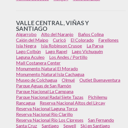
VALLE CENTRAL, VIÑAS Y
SANTIAGO
Algarrobo
Alto del Naranjo
Baños Colina
Cajón del Maipo
Curicó
El Colorado
Farellones
Isla Negra
Isla Robinson Crusoe
La Parva
Lago Colbún
Lago Rapel
Lago Vichuquén
Laguna Aculeo
Los Andes / Portillo
Mall Costanera Center
Monumento Natural El Morado
Monumento Natural Isla Cachagua
Museo de Colchagua
Olmué
Outlet Buenaventura
Parque Aguas de San Ramón
Parque Nacional La Campana
Parque Nacional Radal Siete Tazas
Pichilemu
Rancagua
Reserva Nacional Altos del Lircay
Reserva Nacional Laguna Torca
Reserva Nacional Río Clarillo
Reserva Nacional Río Los Cipreses
San Fernando
Santa Cruz
Santiago
Sewell
Ski en Santiago