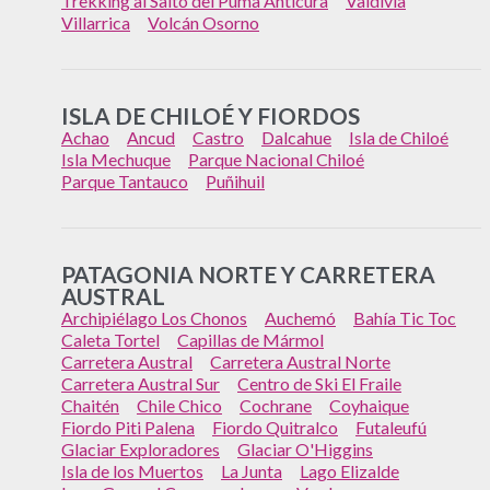
Trekking al Salto del Puma Anticura
Valdivia
Villarrica
Volcán Osorno
ISLA DE CHILOÉ Y FIORDOS
Achao
Ancud
Castro
Dalcahue
Isla de Chiloé
Isla Mechuque
Parque Nacional Chiloé
Parque Tantauco
Puñihuil
PATAGONIA NORTE Y CARRETERA
AUSTRAL
Archipiélago Los Chonos
Auchemó
Bahía Tic Toc
Caleta Tortel
Capillas de Mármol
Carretera Austral
Carretera Austral Norte
Carretera Austral Sur
Centro de Ski El Fraile
Chaitén
Chile Chico
Cochrane
Coyhaique
Fiordo Piti Palena
Fiordo Quitralco
Futaleufú
Glaciar Exploradores
Glaciar O'Higgins
Isla de los Muertos
La Junta
Lago Elizalde