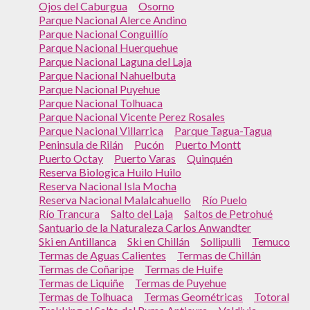
Ojos del Caburgua
Osorno
Parque Nacional Alerce Andino
Parque Nacional Conguillío
Parque Nacional Huerquehue
Parque Nacional Laguna del Laja
Parque Nacional Nahuelbuta
Parque Nacional Puyehue
Parque Nacional Tolhuaca
Parque Nacional Vicente Perez Rosales
Parque Nacional Villarrica
Parque Tagua-Tagua
Peninsula de Rilán
Pucón
Puerto Montt
Puerto Octay
Puerto Varas
Quinquén
Reserva Biologica Huilo Huilo
Reserva Nacional Isla Mocha
Reserva Nacional Malalcahuello
Río Puelo
Río Trancura
Salto del Laja
Saltos de Petrohué
Santuario de la Naturaleza Carlos Anwandter
Ski en Antillanca
Ski en Chillán
Sollipulli
Temuco
Termas de Aguas Calientes
Termas de Chillán
Termas de Coñaripe
Termas de Huife
Termas de Liquiñe
Termas de Puyehue
Termas de Tolhuaca
Termas Geométricas
Totoral