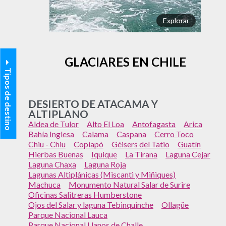
Explorar
GLACIARES EN CHILE
Tipos de destino
DESIERTO DE ATACAMA Y
ALTIPLANO
Aldea de Tulor
Alto El Loa
Antofagasta
Arica
Bahía Inglesa
Calama
Caspana
Cerro Toco
Chiu - Chiu
Copiapó
Géisers del Tatio
Guatín
Hierbas Buenas
Iquique
La Tirana
Laguna Cejar
Laguna Chaxa
Laguna Roja
Lagunas Altiplánicas (Miscanti y Miñiques)
Machuca
Monumento Natural Salar de Surire
Oficinas Salitreras Humberstone
Ojos del Salar y laguna Tebinquinche
Ollagüe
Parque Nacional Lauca
Parque Nacional Llanos de Challe