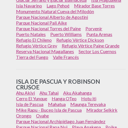
Isla Navarino
Lago Pehoé
Mirador Base Torres
Monumento Natural Cueva del Milodón
Parque Nacional Alberto de Agostini
Parque Nacional Pali Aike
Parque Nacional Torres del Paine
Porvenir
Puerto Natales
Puerto Williams
Punta Arenas
Refugio El Chileno
Refugio Vértice Dickson
Refugio Vértice Grey
Refugio Vértice Paine Grande
Reserva Nacional Magallanes
Sector Los Cuernos
Tierra del Fuego
Valle Francés
ISLA DE PASCUA Y ROBINSON
CRUSOE
Ahu Akivi
Ahu Tahai
Aku Akahanga
Cerro El Yunque
Hanga OTeo
Hotu iti
Isla de Pascua
Mahatua
Maunga Terevaka
Mike Rapu - Buceo Isla de Pascua
Mirador Selkirk
Orongo
Ovahe
Parque Nacional Archipiélago Juan Fernández
Parque Nacional Rapa Nui
Playa Anakena
Poike