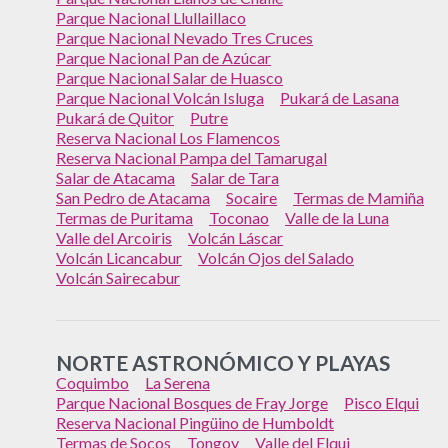
Parque Nacional Llullaillaco
Parque Nacional Nevado Tres Cruces
Parque Nacional Pan de Azúcar
Parque Nacional Salar de Huasco
Parque Nacional Volcán Isluga
Pukará de Lasana
Pukará de Quitor
Putre
Reserva Nacional Los Flamencos
Reserva Nacional Pampa del Tamarugal
Salar de Atacama
Salar de Tara
San Pedro de Atacama
Socaire
Termas de Mamiña
Termas de Puritama
Toconao
Valle de la Luna
Valle del Arcoiris
Volcán Láscar
Volcán Licancabur
Volcán Ojos del Salado
Volcán Sairecabur
NORTE ASTRONÓMICO Y PLAYAS
Coquimbo
La Serena
Parque Nacional Bosques de Fray Jorge
Pisco Elqui
Reserva Nacional Pingüino de Humboldt
Termas de Socos
Tongoy
Valle del Elqui