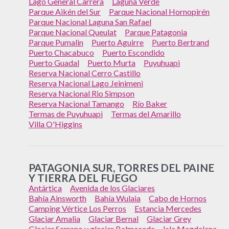
Lago General Carrera
Laguna Verde
Parque Aikén del Sur
Parque Nacional Hornopirén
Parque Nacional Laguna San Rafael
Parque Nacional Queulat
Parque Patagonia
Parque Pumalin
Puerto Aguirre
Puerto Bertrand
Puerto Chacabuco
Puerto Escondido
Puerto Guadal
Puerto Murta
Puyuhuapi
Reserva Nacional Cerro Castillo
Reserva Nacional Lago Jeinimeni
Reserva Nacional Rio Simpson
Reserva Nacional Tamango
Río Baker
Termas de Puyuhuapi
Termas del Amarillo
Villa O'Higgins
PATAGONIA SUR, TORRES DEL PAINE
Y TIERRA DEL FUEGO
Antártica
Avenida de los Glaciares
Bahía Ainsworth
Bahía Wulaia
Cabo de Hornos
Camping Vértice Los Perros
Estancia Mercedes
Glaciar Amalia
Glaciar Bernal
Glaciar Grey
Glaciar Serrano y glaciar Balmaceda
Isla Magdalena