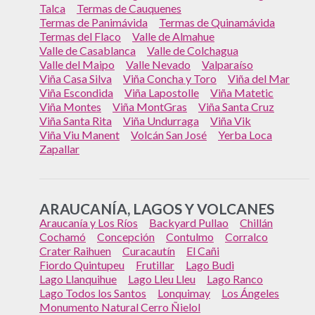
Talca
Termas de Cauquenes
Termas de Panimávida
Termas de Quinamávida
Termas del Flaco
Valle de Almahue
Valle de Casablanca
Valle de Colchagua
Valle del Maipo
Valle Nevado
Valparaíso
Viña Casa Silva
Viña Concha y Toro
Viña del Mar
Viña Escondida
Viña Lapostolle
Viña Matetic
Viña Montes
Viña MontGras
Viña Santa Cruz
Viña Santa Rita
Viña Undurraga
Viña Vik
Viña Viu Manent
Volcán San José
Yerba Loca
Zapallar
ARAUCANÍA, LAGOS Y VOLCANES
Araucanía y Los Ríos
Backyard Pullao
Chillán
Cochamó
Concepción
Contulmo
Corralco
Crater Raihuen
Curacautín
El Cañi
Fiordo Quintupeu
Frutillar
Lago Budi
Lago Llanquihue
Lago Lleu Lleu
Lago Ranco
Lago Todos los Santos
Lonquimay
Los Ángeles
Monumento Natural Cerro Ñielol