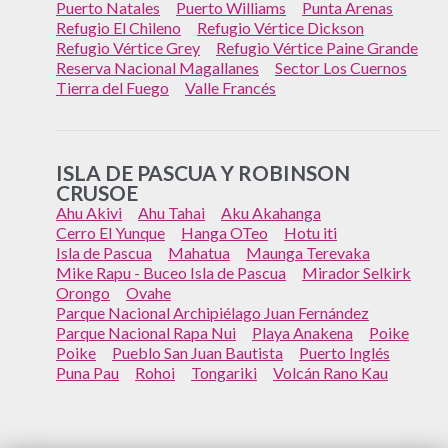
Puerto Natales
Puerto Williams
Punta Arenas
Refugio El Chileno
Refugio Vértice Dickson
Refugio Vértice Grey
Refugio Vértice Paine Grande
Reserva Nacional Magallanes
Sector Los Cuernos
Tierra del Fuego
Valle Francés
ISLA DE PASCUA Y ROBINSON
CRUSOE
Ahu Akivi
Ahu Tahai
Aku Akahanga
Cerro El Yunque
Hanga OTeo
Hotu iti
Isla de Pascua
Mahatua
Maunga Terevaka
Mike Rapu - Buceo Isla de Pascua
Mirador Selkirk
Orongo
Ovahe
Parque Nacional Archipiélago Juan Fernández
Parque Nacional Rapa Nui
Playa Anakena
Poike
Poike
Pueblo San Juan Bautista
Puerto Inglés
Puna Pau
Rohoi
Tongariki
Volcán Rano Kau