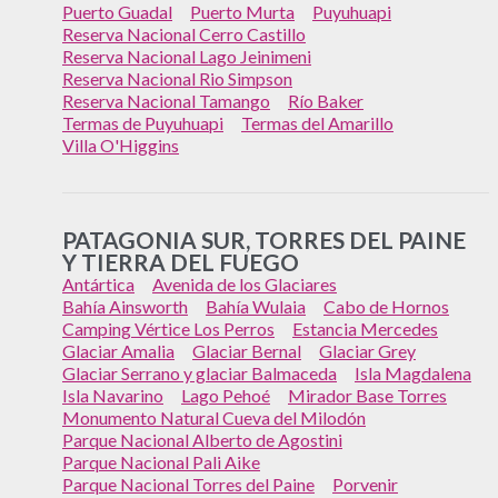
Puerto Guadal
Puerto Murta
Puyuhuapi
Reserva Nacional Cerro Castillo
Reserva Nacional Lago Jeinimeni
Reserva Nacional Rio Simpson
Reserva Nacional Tamango
Río Baker
Termas de Puyuhuapi
Termas del Amarillo
Villa O'Higgins
PATAGONIA SUR, TORRES DEL PAINE
Y TIERRA DEL FUEGO
Antártica
Avenida de los Glaciares
Bahía Ainsworth
Bahía Wulaia
Cabo de Hornos
Camping Vértice Los Perros
Estancia Mercedes
Glaciar Amalia
Glaciar Bernal
Glaciar Grey
Glaciar Serrano y glaciar Balmaceda
Isla Magdalena
Isla Navarino
Lago Pehoé
Mirador Base Torres
Monumento Natural Cueva del Milodón
Parque Nacional Alberto de Agostini
Parque Nacional Pali Aike
Parque Nacional Torres del Paine
Porvenir