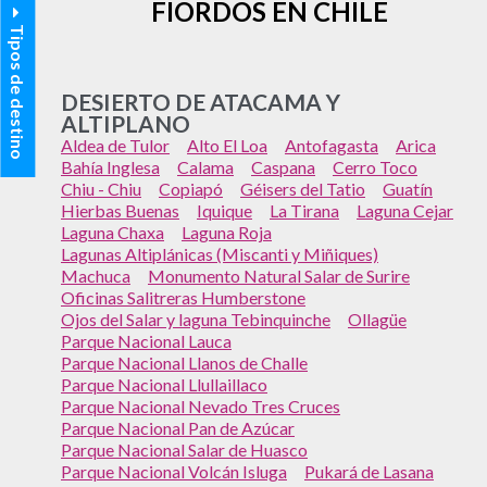
FIORDOS EN CHILE
Tipos de destino
DESIERTO DE ATACAMA Y
ALTIPLANO
Aldea de Tulor
Alto El Loa
Antofagasta
Arica
Bahía Inglesa
Calama
Caspana
Cerro Toco
Chiu - Chiu
Copiapó
Géisers del Tatio
Guatín
Hierbas Buenas
Iquique
La Tirana
Laguna Cejar
Laguna Chaxa
Laguna Roja
Lagunas Altiplánicas (Miscanti y Miñiques)
Machuca
Monumento Natural Salar de Surire
Oficinas Salitreras Humberstone
Ojos del Salar y laguna Tebinquinche
Ollagüe
Parque Nacional Lauca
Parque Nacional Llanos de Challe
Parque Nacional Llullaillaco
Parque Nacional Nevado Tres Cruces
Parque Nacional Pan de Azúcar
Parque Nacional Salar de Huasco
Parque Nacional Volcán Isluga
Pukará de Lasana