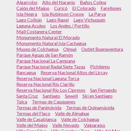
Algarrobo
Alto del Naranjo
Baños Colina
Cajón del Maipo
Curicó
El Colorado
Farellones
Isla Negra
Isla Robinson Crusoe
La Parva
Lago Colbún
Lago Rapel
Lago Vichuquén
Laguna Aculeo
Los Andes / Portillo
Mall Costanera Center
Monumento Natural El Morado
Monumento Natural Isla Cachagua
Museo de Colchagua
Olmué
Outlet Buenaventura
Parque Aguas de San Ramón
Parque Nacional La Campana
Parque Nacional Radal Siete Tazas
Pichilemu
Rancagua
Reserva Nacional Altos del Lircay
Reserva Nacional Laguna Torca
Reserva Nacional Río Clarillo
Reserva Nacional Río Los Cipreses
San Fernando
Santa Cruz
Santiago
Sewell
Ski en Santiago
Talca
Termas de Cauquenes
Termas de Panimávida
Termas de Quinamávida
Termas del Flaco
Valle de Almahue
Valle de Casablanca
Valle de Colchagua
Valle del Maipo
Valle Nevado
Valparaíso
Viña Casa Silva
Viña Concha y Toro
Viña del Mar