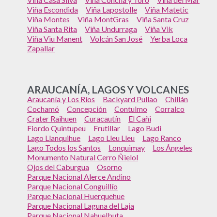
Viña Escondida
Viña Lapostolle
Viña Matetic
Viña Montes
Viña MontGras
Viña Santa Cruz
Viña Santa Rita
Viña Undurraga
Viña Vik
Viña Viu Manent
Volcán San José
Yerba Loca
Zapallar
ARAUCANÍA, LAGOS Y VOLCANES
Araucanía y Los Ríos
Backyard Pullao
Chillán
Cochamó
Concepción
Contulmo
Corralco
Crater Raihuen
Curacautín
El Cañi
Fiordo Quintupeu
Frutillar
Lago Budi
Lago Llanquihue
Lago Lleu Lleu
Lago Ranco
Lago Todos los Santos
Lonquimay
Los Ángeles
Monumento Natural Cerro Ñielol
Ojos del Caburgua
Osorno
Parque Nacional Alerce Andino
Parque Nacional Conguillío
Parque Nacional Huerquehue
Parque Nacional Laguna del Laja
Parque Nacional Nahuelbuta