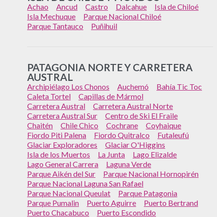
Achao
Ancud
Castro
Dalcahue
Isla de Chiloé
Isla Mechuque
Parque Nacional Chiloé
Parque Tantauco
Puñihuil
PATAGONIA NORTE Y CARRETERA
AUSTRAL
Archipiélago Los Chonos
Auchemó
Bahía Tic Toc
Caleta Tortel
Capillas de Mármol
Carretera Austral
Carretera Austral Norte
Carretera Austral Sur
Centro de Ski El Fraile
Chaitén
Chile Chico
Cochrane
Coyhaique
Fiordo Piti Palena
Fiordo Quitralco
Futaleufú
Glaciar Exploradores
Glaciar O'Higgins
Isla de los Muertos
La Junta
Lago Elizalde
Lago General Carrera
Laguna Verde
Parque Aikén del Sur
Parque Nacional Hornopirén
Parque Nacional Laguna San Rafael
Parque Nacional Queulat
Parque Patagonia
Parque Pumalin
Puerto Aguirre
Puerto Bertrand
Puerto Chacabuco
Puerto Escondido