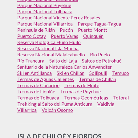
Parque Nacional Puyehue
Parque Nacional Tolhuaca
Parque Nacional Vicente Perez Rosales
Parque Nacional Villarrica
Parque Tagua-Tagua
Peninsula de Rilán
Pucón
Puerto Montt
Puerto Octay
Puerto Varas
Quinquén
Reserva Biologica Huilo Huilo
Reserva Nacional Isla Mocha
Reserva Nacional Malalcahuello
Río Puelo
Río Trancura
Salto del Laja
Saltos de Petrohué
Santuario de la Naturaleza Carlos Anwandter
Ski en Antillanca
Ski en Chillán
Sollipulli
Temuco
Termas de Aguas Calientes
Termas de Chillán
Termas de Coñaripe
Termas de Huife
Termas de Liquiñe
Termas de Puyehue
Termas de Tolhuaca
Termas Geométricas
Totoral
Trekking al Salto del Puma Anticura
Valdivia
Villarrica
Volcán Osorno
ISLA DE CHILOÉ Y FIORDOS