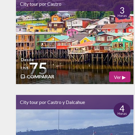
bajo
alto
City tour por Castro
Naturaleza
3
Horas
alto
Vida Nocturna
Desde
75
US$
COMPARAR
Ver ▶
por persona
Físico
Cultural
alto
City tour por Castro y Dalcahue
Naturaleza
4
Horas
bajo
Vida Nocturna