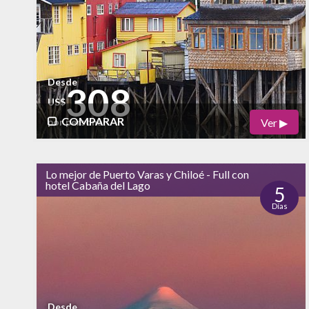
Desde
308
US$
COMPARAR
Ver ▶
por persona
Físico
Cultural
Lo mejor de Puerto Varas y Chiloé - Full con
bajo
alto
hotel Cabaña del Lago
Naturaleza
5
Días
alto
Vida Nocturna
Desde