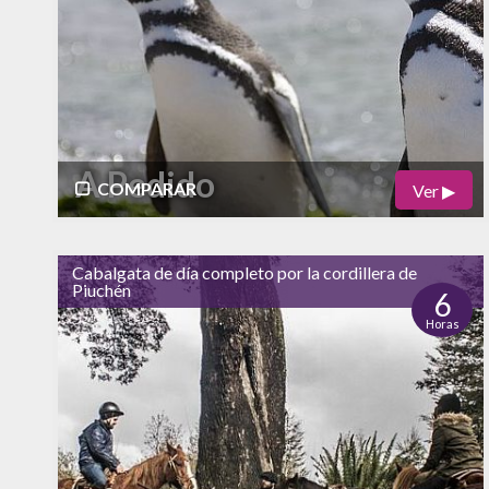
A Pedido
COMPARAR
Ver ▶
Físico
Cultural
Cabalgata de día completo por la cordillera de
Piuchén
Naturaleza
6
Horas
Vida Nocturna