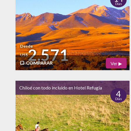
Días
alto
Vida Nocturna
Desde
2.571
US$
COMPARAR
Ver ▶
por persona
Físico
Cultural
alto
Chiloé con todo incluido en Hotel Refugia
Naturaleza
4
Días
alto
Vida Nocturna