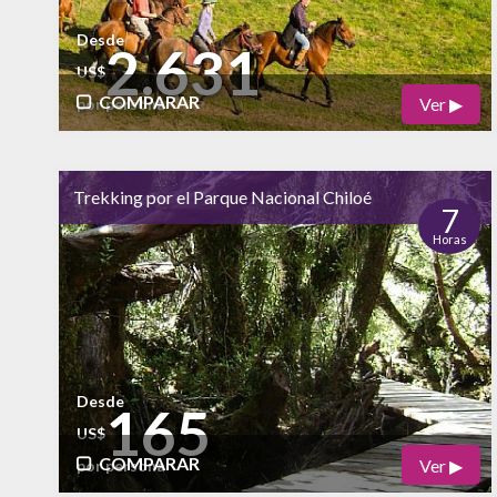
Desde
2.631
US$
COMPARAR
Ver ▶
por persona
Físico
Cultural
Trekking por el Parque Nacional Chiloé
Naturaleza
7
Horas
alto
Vida Nocturna
bajo
Desde
165
US$
COMPARAR
Ver ▶
por persona