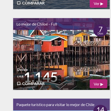
COMPARAR
Ver ▶
por persona
Físico
Cultural
alto
Lo mejor de Chiloé - Full
Naturaleza
7
Días
alto
Vida Nocturna
Desde
1.145
US$
COMPARAR
Ver ▶
por persona
Físico
Cultural
alto
Paquete turístico para visitar lo mejor de Chile
Naturaleza
14