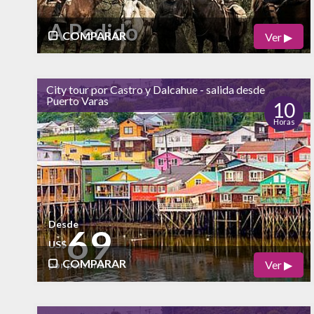
A Pedido
COMPARAR
Ver ▶
Físico
Cultural
City tour por Castro y Dalcahue - salida desde
Puerto Varas
Naturaleza
10
Horas
alto
Vida Nocturna
Desde
69
US$
COMPARAR
Ver ▶
por persona
Físico
Cultural