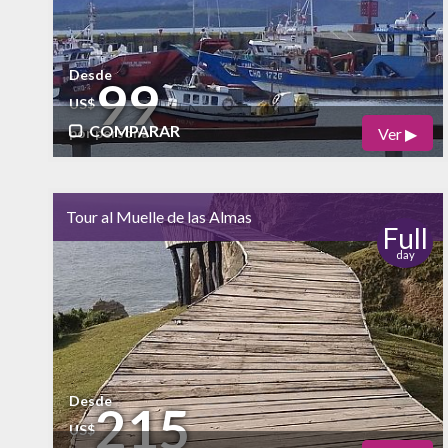
Desde
99
US$
COMPARAR
Ver ▶
por persona
Físico
Cultural
bajo
alto
Tour al Muelle de las Almas
Naturaleza
Full
day
Vida Nocturna
Desde
215
US$