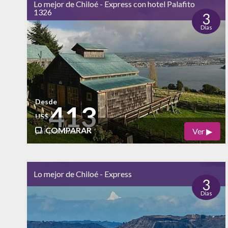
Lo mejor de Chiloé - Express con hotel Palafito
alto
1326
Naturaleza
3
Días
alto
Vida Nocturna
Desde
413
US$
COMPARAR
Ver ▶
por persona
Físico
Cultural
Lo mejor de Chiloé - Express
Naturaleza
3
Días
alto
Vida Nocturna