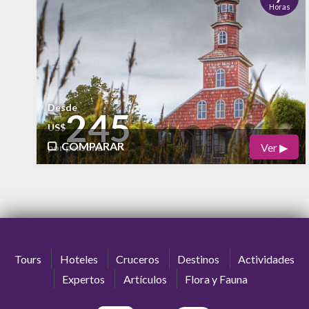
Horas
Vida Nocturna
Desde
245
US$
COMPARAR
Ver ▶
por persona
Físico
Cultural
alto
Naturaleza
Vida Nocturna
Tours
Hoteles
Cruceros
Destinos
Actividades
Expertos
Artículos
Flora y Fauna