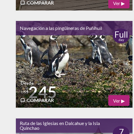
COMPARAR
Ver ▶
por persona
Físico
Cultural
Navegación a las pingüineras de Puñihuil
Naturaleza
Full
day
alto
Vida Nocturna
Desde
245
US$
COMPARAR
Ver ▶
por persona
Físico
Cultural
Ruta de las Iglesias en Dalcahue y la Isla
Quinchao
Naturaleza
7