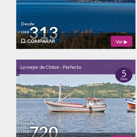
Desde
313
US$
COMPARAR
Ver ▶
por persona
Físico
Cultural
Lo mejor de Chiloé - Perfecto
Naturaleza
5
Días
alto
Vida Nocturna
Desde
720
US$