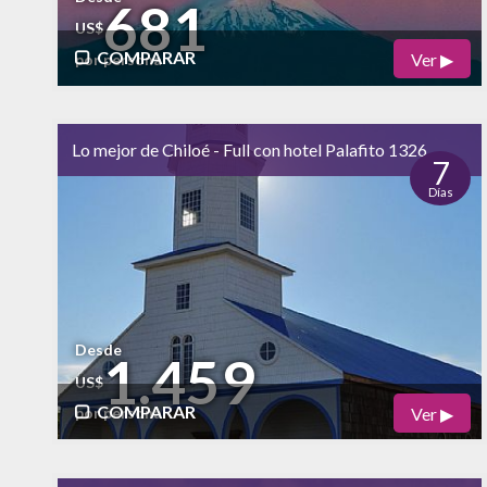
681
US$
COMPARAR
Ver ▶
por persona
Físico
Cultural
bajo
alto
Lo mejor de Chiloé - Full con hotel Palafito 1326
Naturaleza
7
Días
alto
Vida Nocturna
Desde
1.459
US$
COMPARAR
Ver ▶
por persona
Físico
Cultural