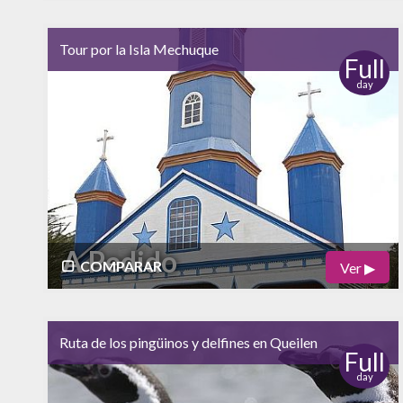
Físico
Cultural
bajo
Tour por la Isla Mechuque
Naturaleza
Full
day
alto
Vida Nocturna
A Pedido
COMPARAR
Ver ▶
Físico
Cultural
Ruta de los pingüinos y delfines en Queilen
Naturaleza
Full
day
Vida Nocturna