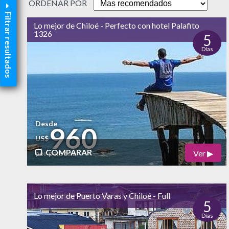
ORDENAR POR
Filtrar resultados
Lo mejor de Chiloé - Perfecto con hotel Palafito
1326
5
Días
Desde
960
US$
COMPARAR
Ver ▶
por persona
Físico
Cultural
alto
Lo mejor de Puerto Varas y Chiloé - Full
Naturaleza
5
Días
alto
Vida Nocturna