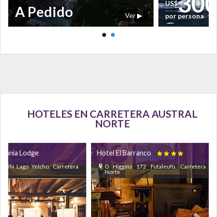
30
US$
A Pedido
Ver ▶
por persona
HOTELES EN CARRETERA AUSTRAL
NORTE
agonia Lodge
Hotel El Barranco

l S/N Lago Yelcho, Carretera
O Higgins 172 Futaleufú, Carretera Aus
Norte