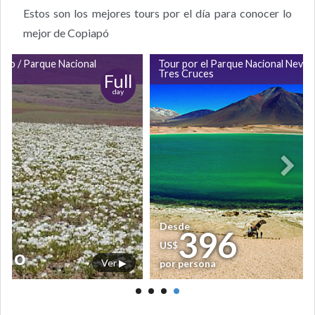
Estos son los mejores tours por el día para conocer lo
mejor de Copiapó
ido / Parque Nacional
Tour por el Parque Nacional Nevad
lle
Tres Cruces
Full
day
Desde
396
US$
ido
Ver ▶
por persona