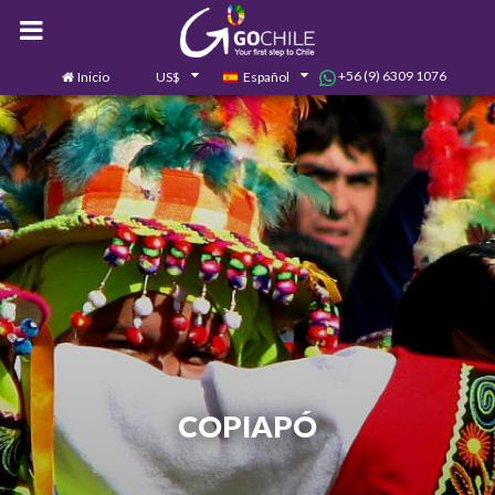
+56 (9) 6309 1076
Inicio
US$
Español
0
Contáctanos
COPIAPÓ