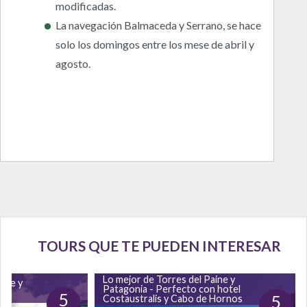
modificadas.
La navegación Balmaceda y Serrano, se hace
solo los domingos entre los mese de abril y
agosto.
TOURS QUE TE PUEDEN INTERESAR
Lo mejor de Torres del Paine y
aine y
Patagonia - Perfecto con hotel
5
5
Costaustralis y Cabo de Hornos