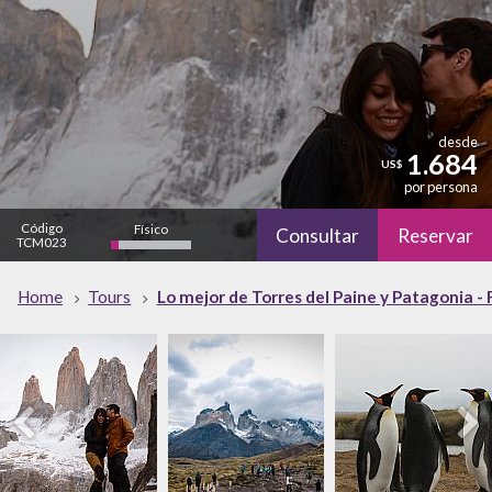
desde
1.684
US$
por persona
Código
Físico
Consultar
Reservar
TCM023
bajo
Cultural
Home
Tours
Lo mejor de Torres del Paine y Patagonia - 
bajo
Naturaleza
alto