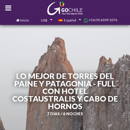
+56 (9) 6309 1076
Inicio
US$
Español
0
Contáctanos
LO MEJOR DE TORRES DEL
PAINE Y PATAGONIA - FULL
CON HOTEL
COSTAUSTRALIS Y CABO DE
HORNOS
7 DÍAS / 6 NOCHES