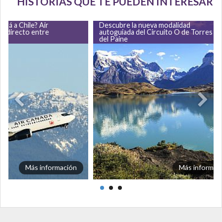
HISTORIAS QUE TE PUEDEN INTERESAR
adá a Chile? Air
Descubre la nueva modalidad
lo directo entre
autoguiada del Circuito O de Torres
ago
del Paine
Más información
Más informac