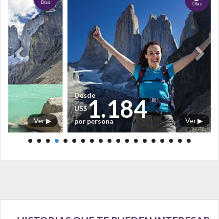
Días
Días
Desde
1.184
US$
Ver ▶
Ver ▶
por persona