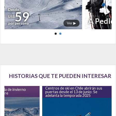
Desde
59
US$
A Pedid
Ver ▶
por persona
HISTORIAS QUE TE PUEDEN INTERESAR
Centros de ski en Chile abrirán sus
ada de invierno
puertas desde el 13 de junio: Se
tubre
adelanta la temporada 2025