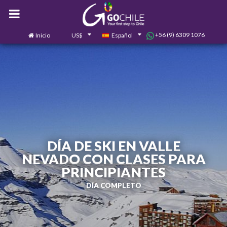
+56 (9) 6309 1076
Inicio
US$
Español
0
Contáctanos
DÍA DE SKI EN VALLE
NEVADO CON CLASES PARA
PRINCIPIANTES
DÍA COMPLETO