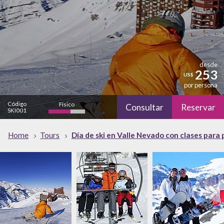
desde
253
US$
por persona
Código
Físico
Consultar
Reservar
SKI001
Cultural
Home
Tours
Día de ski en Valle Nevado con clases para 
bajo
Naturaleza
alto