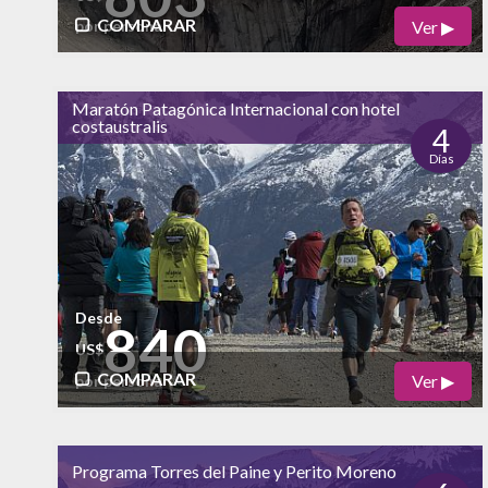
COMPARAR
Ver ▶
por persona
Físico
Cultural
Maratón Patagónica Internacional con hotel
costaustralis
Naturaleza
4
Días
alto
Vida Nocturna
Desde
840
US$
COMPARAR
Ver ▶
por persona
Físico
Cultural
alto
bajo
Programa Torres del Paine y Perito Moreno
Naturaleza