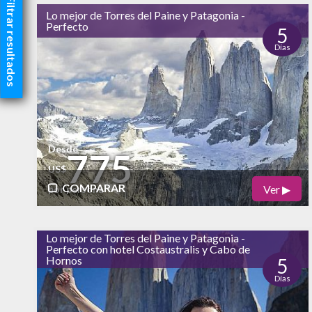
Filtrar resultados
Lo mejor de Torres del Paine y Patagonia -
Perfecto
5
Días
Desde
775
US$
COMPARAR
Ver ▶
por persona
Físico
Cultural
Lo mejor de Torres del Paine y Patagonia -
bajo
Perfecto con hotel Costaustralis y Cabo de
Naturaleza
Hornos
5
Días
alto
Vida Nocturna