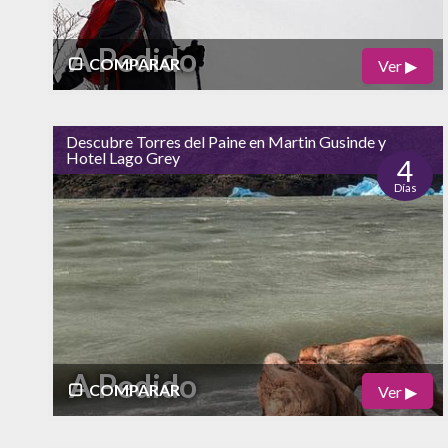
A Pedido
COMPARAR
Ver ▶
Físico
Cultural
Descubre Torres del Paine en Martin Gusinde y
alto
Hotel Lago Grey
Naturaleza
4
Días
alto
Vida Nocturna
A Pedido
COMPARAR
Ver ▶
Físico
Cultural