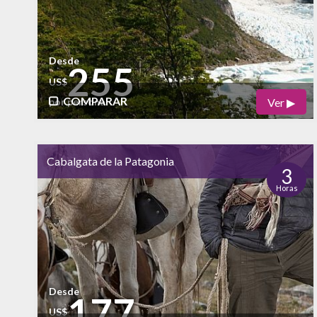
Desde
255
US$
COMPARAR
Ver ▶
por persona
Físico
Cultural
Cabalgata de la Patagonia
Naturaleza
3
Horas
alto
Vida Nocturna
Desde
177
US$