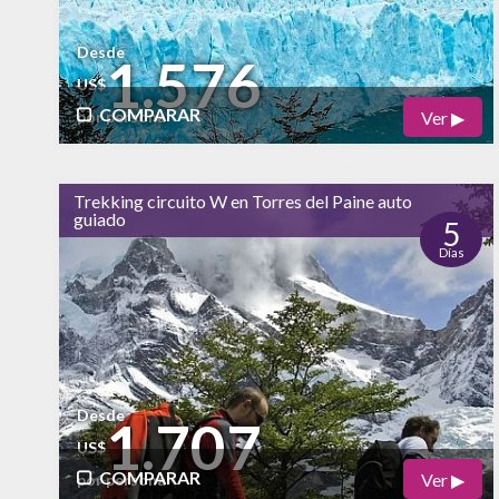
Desde
1.576
US$
COMPARAR
Ver ▶
por persona
Físico
Cultural
Trekking circuito W en Torres del Paine auto
guiado
Naturaleza
5
Días
alto
Vida Nocturna
Desde
1.707
US$
COMPARAR
Ver ▶
por persona