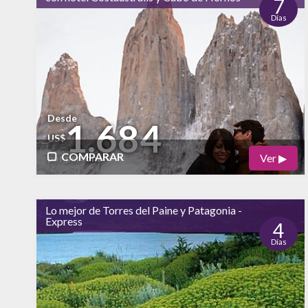
Naturaleza
7
Días
alto
Vida Nocturna
Desde
1.684
US$
COMPARAR
Ver ▶
por persona
Físico
Cultural
Lo mejor de Torres del Paine y Patagonia -
bajo
bajo
Express
Naturaleza
4
Días
alto
Vida Nocturna