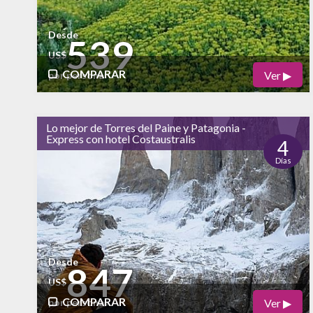
Desde
539
US$
COMPARAR
Ver ▶
por persona
Físico
Cultural
Lo mejor de Torres del Paine y Patagonia -
Express con hotel Costaustralis
Naturaleza
4
Días
alto
Vida Nocturna
Desde
847
US$
COMPARAR
Ver ▶
por persona