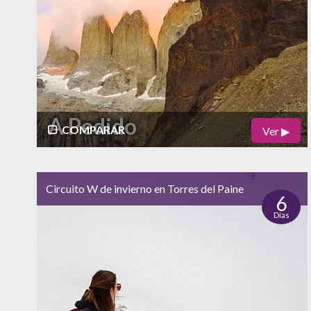
Vida Nocturna
A Pedido
COMPARAR
Ver ▶
Físico
Cultural
alto
bajo
Circuito W de invierno en Torres del Paine
Naturaleza
6
Días
alto
Vida Nocturna
bajo