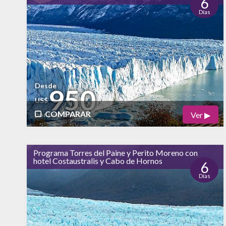
6
Días
alto
Vida Nocturna
bajo
Desde
950
US$
COMPARAR
Ver ▶
por persona
Físico
Cultural
Programa Torres del Paine y Perito Moreno con
hotel Costaustralis y Cabo de Hornos
Naturaleza
6
Días
alto
Vida Nocturna