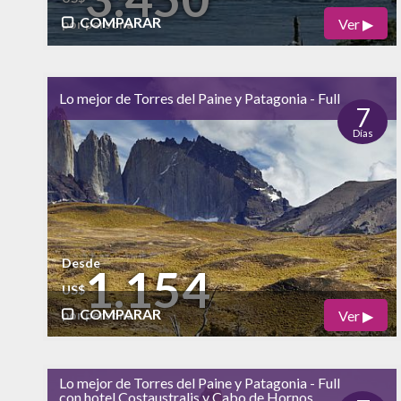
COMPARAR
Ver ▶
por persona
Físico
Cultural
bajo
Lo mejor de Torres del Paine y Patagonia - Full
Naturaleza
7
Días
alto
Vida Nocturna
Desde
1.154
US$
COMPARAR
Ver ▶
por persona
Físico
Cultural
Lo mejor de Torres del Paine y Patagonia - Full
bajo
bajo
con hotel Costaustralis y Cabo de Hornos