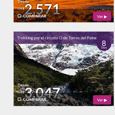
Desde
2.571
US$
COMPARAR
Ver ▶
por persona
Físico
Cultural
alto
Trekking por el circuito O de Torres del Paine
Naturaleza
8
Días
alto
Vida Nocturna
Desde
3.047
US$
COMPARAR
Ver ▶
por persona
Físico
Cultural