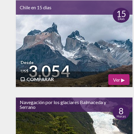
alto
Chile en 15 dias
Naturaleza
15
Días
alto
Vida Nocturna
Desde
3.054
US$
COMPARAR
Ver ▶
por persona
Físico
Cultural
Navegación por los glaciares Balmaceda y
bajo
Serrano
Naturaleza
8
Horas
alto
Vida Nocturna