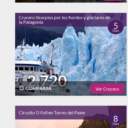
Físico
Cultural
Crucero Skorpios por los fiordos y glaciares de
la Patagonia
Naturaleza
5
Días
alto
Vida Nocturna
Desde
2.720
US$
COMPARAR
Ver Crucero
por persona
Físico
Cultural
Circuito O Full en Torres del Paine
Naturaleza
8
Días
alto