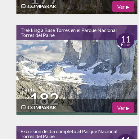
COMPARAR
Ver ▶
por persona
Físico
Cultural
Trekking a Base Torres en el Parque Nacional
bajo
Torres del Paine
Naturaleza
11
Horas
alto
Vida Nocturna
Desde
182
US$
COMPARAR
Ver ▶
por persona
Físico
Cultural
Excursión de día completo al Parque Nacional
alto
Torres del Paine
Naturaleza