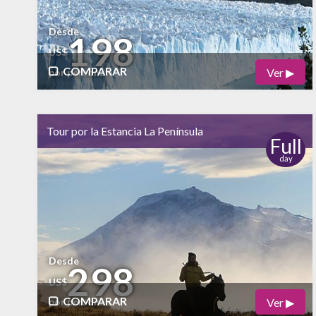
Desde
198
US$
COMPARAR
Ver ▶
por persona
Físico
Cultural
bajo
bajo
Tour por la Estancia La Península
Naturaleza
Full
day
alto
Vida Nocturna
Desde
298
US$
COMPARAR
Ver ▶
por persona