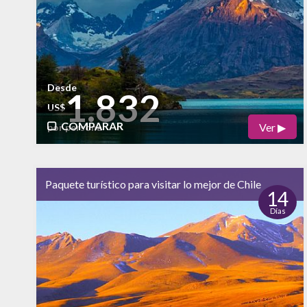
Vida Nocturna
Desde
1.832
US$
COMPARAR
Ver ▶
por persona
Físico
Cultural
alto
Paquete turístico para visitar lo mejor de Chile
Naturaleza
14
Días
alto
Vida Nocturna
bajo