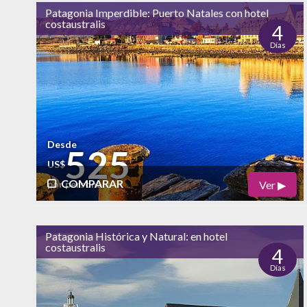
Patagonia Imperdible: Puerto Natales con hotel
bajo
costaustralis
Naturaleza
4
Días
alto
Vida Nocturna
Desde
525
US$
COMPARAR
Ver ▶
por persona
Físico
Cultural
Patagonia Histórica y Natural: en hotel
costaustralis
Naturaleza
4
Días
alto
Vida Nocturna