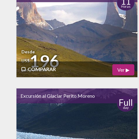
11
Horas
alto
Vida Nocturna
Desde
196
US$
COMPARAR
Ver ▶
por persona
Físico
Cultural
Excursión al Glaciar Perito Moreno
Naturaleza
Full
day
alto
Vida Nocturna