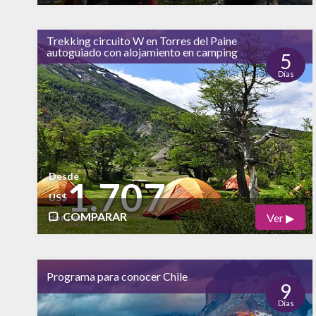
Físico
Cultural
Trekking circuito W en Torres del Paine
alto
autoguiado con alojamiento en camping
Naturaleza
5
Días
alto
Vida Nocturna
Desde
1.707
US$
COMPARAR
Ver ▶
por persona
Físico
Cultural
alto
Programa para conocer Chile
Naturaleza
9
Días
alto