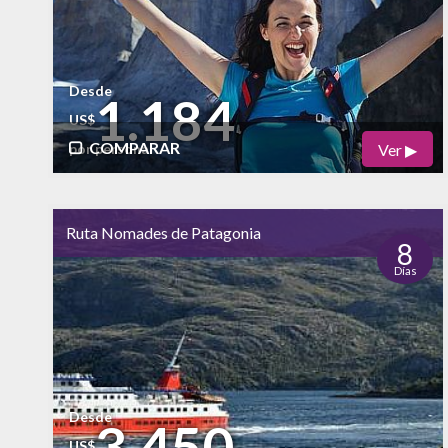
Desde
1.184
US$
COMPARAR
Ver ▶
por persona
Físico
Cultural
bajo
Ruta Nomades de Patagonia
Naturaleza
8
Días
alto
Vida Nocturna
Desde
3.450
US$