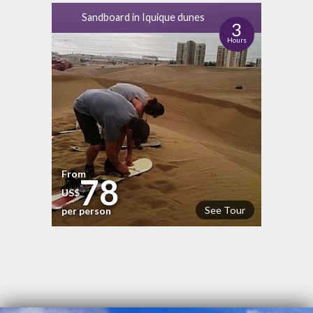
Sandboard in Iquique dunes
3
Hours
From
78
US$
See Tour
per person