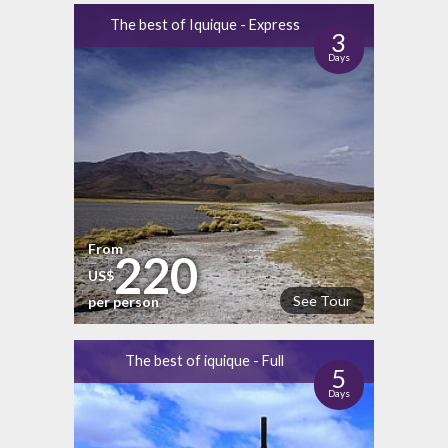
The best of Iquique - Express
3
Days
From
220
US$
See Tour
per person
The best of iquique - Full
5
Days