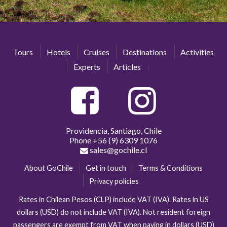
Tours
Hotels
Cruises
Destinations
Activities
Experts
Articles
Providencia, Santiago, Chile
Phone
+56 (9) 6309 1076
sales@gochile.cl
About GoChile
Get in touch
Terms & Conditions
Privacy policies
Rates in Chilean Pesos (CLP) include VAT (IVA). Rates in US
dollars (USD) do not include VAT (IVA). Not resident foreign
passengers are exempt from VAT when paying in dollars (USD)