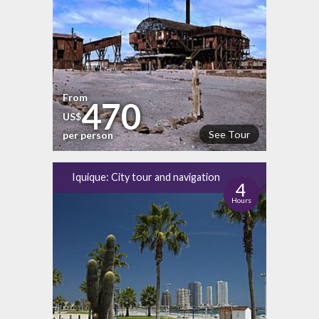
From
470
US$
See Tour
per person
Iquique: City tour and navigation
4
Hours