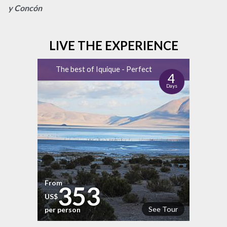
y Concón
LIVE THE EXPERIENCE
The best of Iquique - Perfect
4
Days
From
353
US$
See Tour
per person