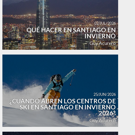
02/JUL/2026
QUÉ HACER EN SANTIAGO EN
INVIERNO
Guy Acurero
25/JUN/2026
¿CUÁNDO ABREN LOS CENTROS DE
SKI EN SANTIAGO EN INVIERNO
2026?
Guy Acurero